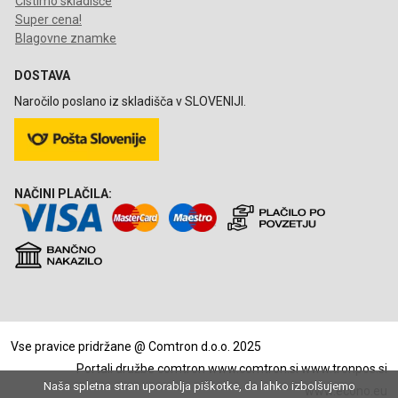
Čistimo skladišče
Super cena!
Blagovne znamke
DOSTAVA
Naročilo poslano iz skladišča v SLOVENIJI.
NAČINI PLAČILA:
Vse pravice pridržane @ Comtron d.o.o. 2025
Portali družbe comtron
www.comtron.si
www.tronpos.si
Naša spletna stran uporablja piškotke, da lahko izbolšujemo
www.econo.eu