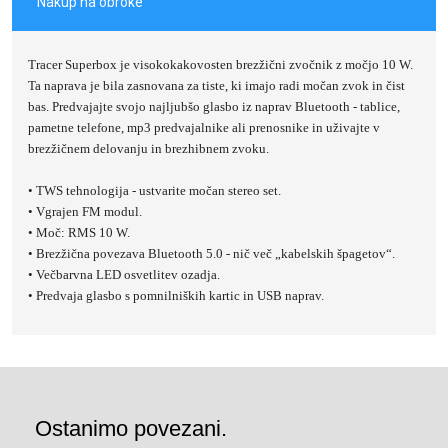
Nakup na obroke
Tracer Superbox je visokokakovosten brezžični zvočnik z močjo 10 W.
Ta naprava je bila zasnovana za tiste, ki imajo radi močan zvok in čist
bas. Predvajajte svojo najljubšo glasbo iz naprav Bluetooth - tablice,
pametne telefone, mp3 predvajalnike ali prenosnike in uživajte v
brezžičnem delovanju in brezhibnem zvoku.
• TWS tehnologija - ustvarite močan stereo set.
• Vgrajen FM modul.
• Moč: RMS 10 W.
• Brezžična povezava Bluetooth 5.0 - nič več „kabelskih špagetov“.
• Večbarvna LED osvetlitev ozadja.
• Predvaja glasbo s pomnilniških kartic in USB naprav.