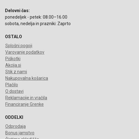
Delovni čas:
ponedeljek - petek: 08.00–16.00
sobota, nedelja in prazniki: Zaprto
OSTALO
Splošni pogoji
Varovanje podatkov
Piškotki
Akcija.si
Stik z nami
Nakupovalna košarica
Plačilo
O dostavi
Reklamacije in vračila
Financiranje Grenke
ODDELKI
Odprodaja
Bonus jamstvo