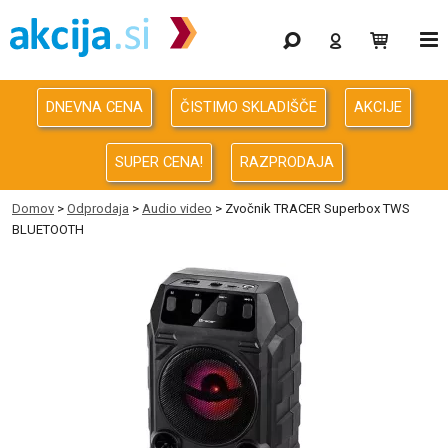
Gaming
Odprodaja
DNEVNA CENA
ČISTIMO SKLADIŠČE
AKCIJE
Računalništvo
SUPER CENA!
RAZPRODAJA
Računalništvo za podjetja
Domov
>
Odprodaja
>
Audio video
> Zvočnik TRACER Superbox TWS
BLUETOOTH
Avdio Video Foto
Energija
Oprema za pisarno in dom
Telefonija