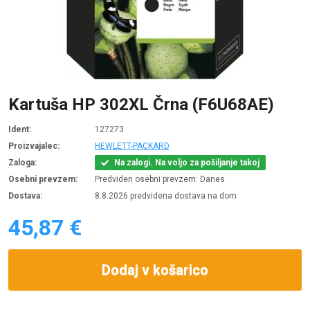
Kartuša HP 302XL Črna (F6U68AE)
Ident:
127273
Proizvajalec:
HEWLETT-PACKARD
Zaloga:
Na zalogi. Na voljo za pošiljanje takoj
Osebni prevzem:
Predviden osebni prevzem: Danes
Dostava:
8.8.2026 predvidena dostava na dom
45,87 €
Dodaj v košarico