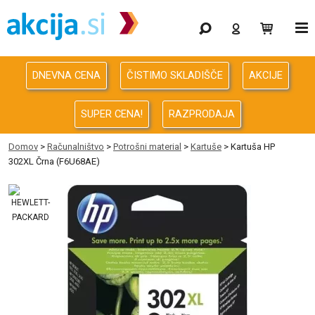
Gaming
Odprodaja
DNEVNA CENA
ČISTIMO SKLADIŠČE
AKCIJE
Računalništvo
SUPER CENA!
RAZPRODAJA
Računalništvo za podjetja
Domov
>
Računalništvo
>
Potrošni material
>
Kartuše
> Kartuša HP
302XL Črna (F6U68AE)
Avdio Video Foto
Energija
Oprema za pisarno in dom
Telefonija