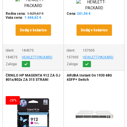
Redna cena:
1.529,67 €
Cena:
241,56 €
Vaša cena:
1.444,62 €
Dodaj v košarico
Dodaj v košarico
Ident:
184575
Ident:
157005
184575
HEWLETT-PACKARD
157005
HEWLETT-PACKARD
Zaloga:
Zaloga:
ČRNILO HP MAGENTA 912 ZA OJ
ARUBA Instant On 1930 48G
801x/802x ZA 315 STRANI
4SFP+ Switch
-28%