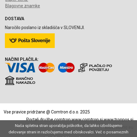
Blagovne znamke
DOSTAVA
Naročilo poslano iz skladišča v SLOVENIJI.
NAČINI PLAČILA:
Vse pravice pridržane @ Comtron d.o.o. 2025
Portali družbe comtron
www.comtron.si
www.tronpos.si
Naša spletna stran uporablja piškotke, da lahko izbolšujemo
www.econo.eu
delovanje strani in razločujemo med obiskovalci. Več o posameznih