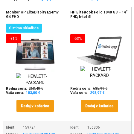
Monitor HP EliteDisplay E24mv
HP EliteBook Folio 1040 G3 – 14”
G4 FHD
FHD, Intel i5
Čistimo skladišče
-31%
-53%
Redna cena:
268,40 €
Redna cena:
635,99 €
Vaša cena:
183,00 €
Vaša cena:
298,97 €
Dodaj v košarico
Dodaj v košarico
Ident:
159724
Ident:
156306