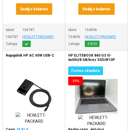
Dodaj v košarico
Dodaj v košarico
Ident:
106787
Ident:
154096
106787
HEWLETT-PACKARD
154096
HEWLETT-PACKARD
Zaloga:
Zaloga:
3 KOS
Napajalnik HP AC 65W USB-C
HP ELITEBOOK 840 G3 I5-
6x00U/8 GB/brez SSD/W10P
Čistimo skladišče
-39%
Cena:
34,81 €
Redna cena:
499,00 €