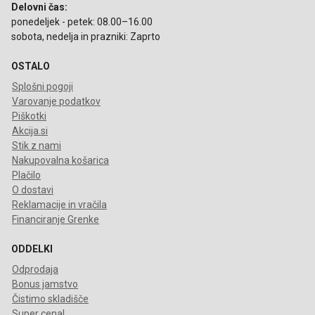
Delovni čas:
ponedeljek - petek: 08.00–16.00
sobota, nedelja in prazniki: Zaprto
OSTALO
Splošni pogoji
Varovanje podatkov
Piškotki
Akcija.si
Stik z nami
Nakupovalna košarica
Plačilo
O dostavi
Reklamacije in vračila
Financiranje Grenke
ODDELKI
Odprodaja
Bonus jamstvo
Čistimo skladišče
Super cena!