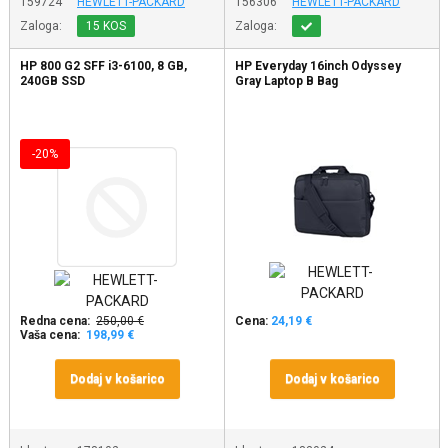
159724
HEWLETT-PACKARD
156306
HEWLETT-PACKARD
Zaloga:
15 KOS
Zaloga:
HP 800 G2 SFF i3-6100, 8 GB,
HP Everyday 16inch Odyssey
240GB SSD
Gray Laptop B Bag
-20%
Redna cena:
250,00 €
Cena:
24,19 €
Vaša cena:
198,99 €
Dodaj v košarico
Dodaj v košarico