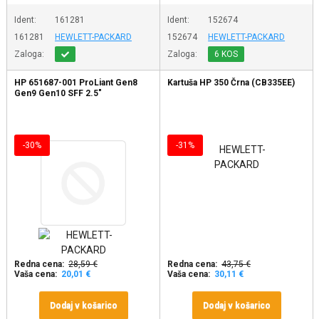
Ident:
161281
Ident:
152674
161281
HEWLETT-PACKARD
152674
HEWLETT-PACKARD
Zaloga:
Zaloga:
6 KOS
HP 651687-001 ProLiant Gen8
Kartuša HP 350 Črna (CB335EE)
Gen9 Gen10 SFF 2.5"
-30%
-31%
Redna cena:
28,59 €
Redna cena:
43,75 €
Vaša cena:
20,01 €
Vaša cena:
30,11 €
Dodaj v košarico
Dodaj v košarico