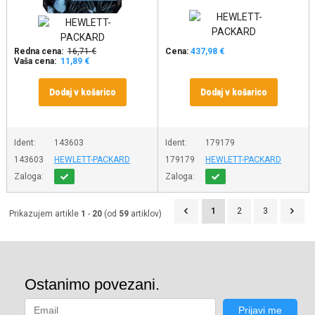
Redna cena:
16,71 €
Cena:
437,98 €
Vaša cena:
11,89 €
Dodaj v košarico
Dodaj v košarico
Ident:
143603
Ident:
179179
143603
HEWLETT-PACKARD
179179
HEWLETT-PACKARD
Zaloga:
Zaloga:
1
2
3
Prikazujem artikle
1
-
20
(od
59
artiklov)