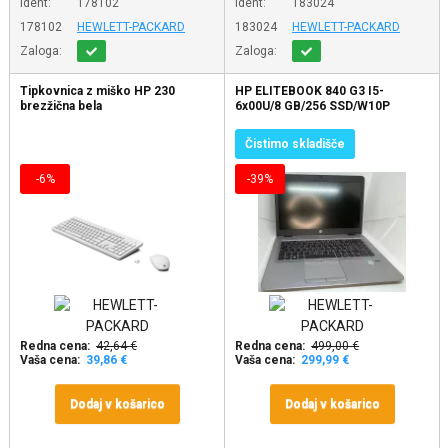
Ident:
178102
Ident:
183024
178102
HEWLETT-PACKARD
183024
HEWLETT-PACKARD
Zaloga:
Zaloga:
Tipkovnica z miško HP 230
HP ELITEBOOK 840 G3 I5-
brezžična bela
6x00U/8 GB/256 SSD/W10P
Čistimo skladišče
-6%
-39%
Redna cena:
42,64 €
Redna cena:
499,00 €
Vaša cena:
39,86 €
Vaša cena:
299,99 €
Dodaj v košarico
Dodaj v košarico