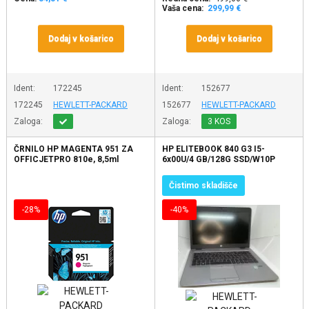
Vaša cena:
299,99 €
Dodaj v košarico
Dodaj v košarico
Ident:
172245
Ident:
152677
172245
HEWLETT-PACKARD
152677
HEWLETT-PACKARD
Zaloga:
Zaloga:
3 KOS
ČRNILO HP MAGENTA 951 ZA
HP ELITEBOOK 840 G3 I5-
OFFICJETPRO 810e, 8,5ml
6x00U/4 GB/128G SSD/W10P
Čistimo skladišče
-28%
-40%