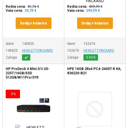
Redna cena:
41,76 €
Redna cena:
499,99 €
Vaša cena:
29,70 €
Vaša cena:
299,99 €
Dodaj v košarico
Dodaj v košarico
Ident:
145825
Ident:
152676
145825
HEWLETT-PACKARD
152676
HEWLETT-PACKARD
Zaloga:
Zaloga:
3 KOS
HP ProDesk 4 Mini G1i U5-
HPE 16GB 2Rx4 PC4-2400T-R Kit,
225T/16GB/SSD
836220-B21
512GB/W11Pro/3YR
-5%