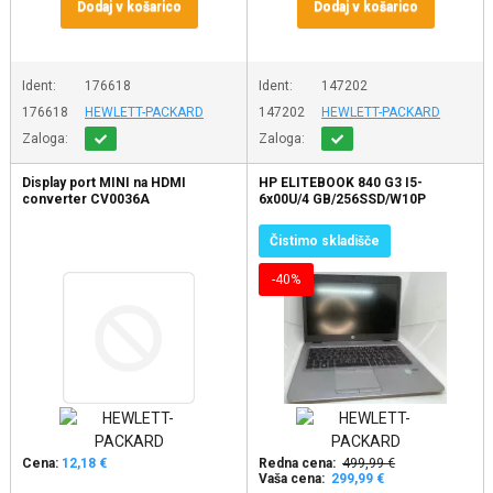
Dodaj v košarico
Dodaj v košarico
Ident:
176618
Ident:
147202
176618
HEWLETT-PACKARD
147202
HEWLETT-PACKARD
Zaloga:
Zaloga:
Display port MINI na HDMI
HP ELITEBOOK 840 G3 I5-
converter CV0036A
6x00U/4 GB/256SSD/W10P
Čistimo skladišče
-40%
Cena:
12,18 €
Redna cena:
499,99 €
Vaša cena:
299,99 €