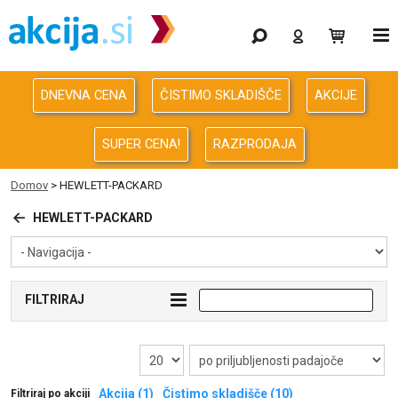
Gaming
Odprodaja
DNEVNA CENA
ČISTIMO SKLADIŠČE
AKCIJE
Računalništvo
SUPER CENA!
RAZPRODAJA
Računalništvo za podjetja
Domov
>
HEWLETT-PACKARD
Avdio Video Foto
HEWLETT-PACKARD
Energija
FILTRIRAJ
Oprema za pisarno in dom
Telefonija
Akcija (1)
Čistimo skladišče (10)
Filtriraj po akciji