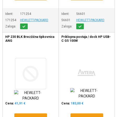
Ident:
171254
Ident:
56601
171254
HEWLETT-PACKARD
56601
HEWLETT-PACKARD
Zaloga:
Zaloga:
HP 230 BLK Brezžična tipkovnica
Priklopna postaja / dock HP USB-
ANG
C G5 100W
Cena:
41,91 €
Cena:
183,00 €