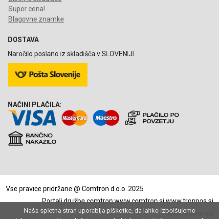
Super cena!
Blagovne znamke
DOSTAVA
Naročilo poslano iz skladišča v SLOVENIJI.
NAČINI PLAČILA:
Vse pravice pridržane @ Comtron d.o.o. 2025
Portali družbe comtron
www.comtron.si
www.tronpos.si
Naša spletna stran uporablja piškotke, da lahko izbolšujemo
www.econo.eu