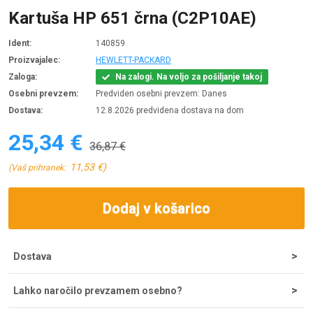
Kartuša HP 651 črna (C2P10AE)
Ident:
140859
Proizvajalec:
HEWLETT-PACKARD
Zaloga:
Na zalogi. Na voljo za pošiljanje takoj
Osebni prevzem:
Predviden osebni prevzem: Danes
Dostava:
12.8.2026 predvidena dostava na dom
25,34 €
36,87 €
11,53 €)
(Vaš prihranek:
Dodaj v košarico
Dostava
Strošek dostave za nakupe do 200 € znaša 5,55 €, nad tem
Lahko naročilo prevzamem osebno?
zneskom je dostava brezplačna. Ob potrditvi odpreme iz
skladišča lahko dostavo pričakujete v 1-2 dneh, najpogosteje