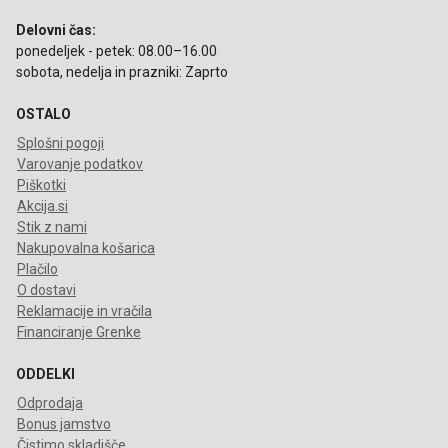
Delovni čas:
ponedeljek - petek: 08.00–16.00
sobota, nedelja in prazniki: Zaprto
OSTALO
Splošni pogoji
Varovanje podatkov
Piškotki
Akcija.si
Stik z nami
Nakupovalna košarica
Plačilo
O dostavi
Reklamacije in vračila
Financiranje Grenke
ODDELKI
Odprodaja
Bonus jamstvo
Čistimo skladišče