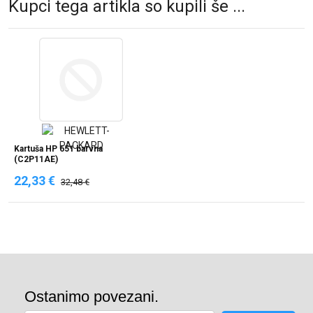
Kupci tega artikla so kupili še ...
Kartuša HP 651 barvna
(C2P11AE)
22,33 €
32,48 €