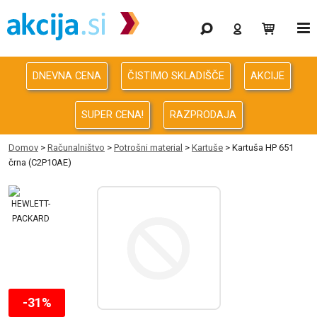
Gaming
Odprodaja
DNEVNA CENA
ČISTIMO SKLADIŠČE
AKCIJE
Računalništvo
SUPER CENA!
RAZPRODAJA
Računalništvo za podjetja
Domov
>
Računalništvo
>
Potrošni material
>
Kartuše
> Kartuša HP 651
črna (C2P10AE)
Avdio Video Foto
Energija
Oprema za pisarno in dom
Telefonija
-31%