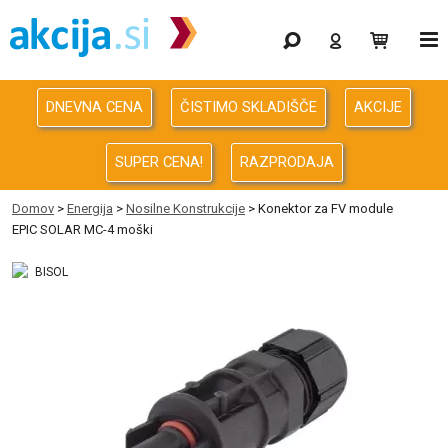
Gaming
Odprodaja
DNEVNA CENA
ČISTIMO SKLADIŠČE
AKCIJE
Računalništvo
SUPER CENA!
RAZPRODAJA
Računalništvo za podjetja
Domov
>
Energija
>
Nosilne Konstrukcije
> Konektor za FV module
EPIC SOLAR MC-4 moški
Avdio Video Foto
Energija
Oprema za pisarno in dom
Telefonija