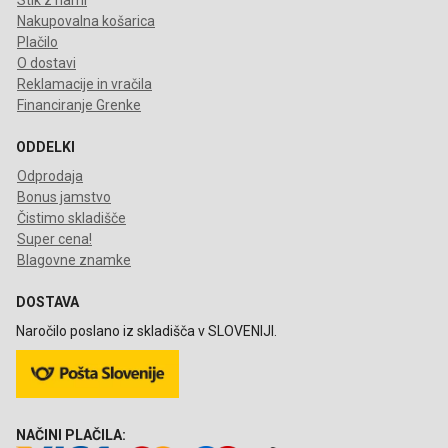
Stik z nami
Nakupovalna košarica
Plačilo
O dostavi
Reklamacije in vračila
Financiranje Grenke
ODDELKI
Odprodaja
Bonus jamstvo
Čistimo skladišče
Super cena!
Blagovne znamke
DOSTAVA
Naročilo poslano iz skladišča v SLOVENIJI.
NAČINI PLAČILA: