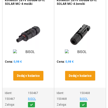
Konektor za FV module EPIC
Konektor za FV module EPIC
SOLAR MC-4 moški
SOLAR MC-4 ženski
Cena:
0,98 €
Cena:
0,98 €
Dodaj v košarico
Dodaj v košarico
Ident:
150467
Ident:
150468
150467
BISOL
150468
BISOL
Zaloga:
Zaloga: