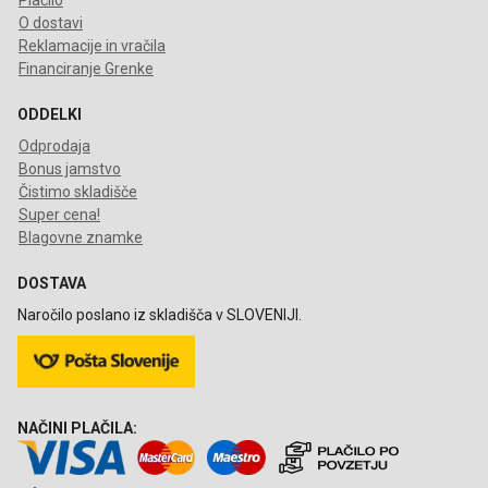
Plačilo
O dostavi
Reklamacije in vračila
Financiranje Grenke
ODDELKI
Odprodaja
Bonus jamstvo
Čistimo skladišče
Super cena!
Blagovne znamke
DOSTAVA
Naročilo poslano iz skladišča v SLOVENIJI.
NAČINI PLAČILA: