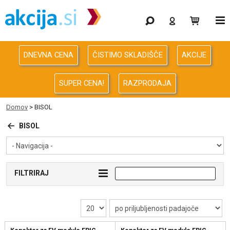
Gaming
Odprodaja
DNEVNA CENA
ČISTIMO SKLADIŠČE
AKCIJE
Računalništvo
SUPER CENA!
RAZPRODAJA
Računalništvo za podjetja
Domov
>
BISOL
Avdio Video Foto
BISOL
Energija
FILTRIRAJ
Oprema za pisarno in dom
Telefonija