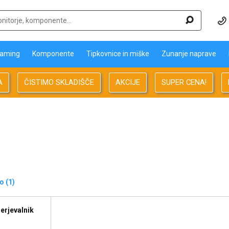
aming
Komponente
Tipkovnice in miške
Zunanje naprave
A
ČISTIMO SKLADIŠČE
AKCIJE
SUPER CENA!
 (1)
erjevalnik