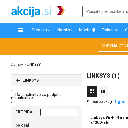
Prenosniki
Namizni
Monitorji
Tiskalniki
G
DNEVNA CEN
Domov
>
LINKSYS
LINKSYS (1)
LINKSYS
Računalništvo za podjetja
Ugodno
Filtriraj po akciji
FILTRIRAJ
Linksys Wi-Fi N usm
E1200-EE
po ceni