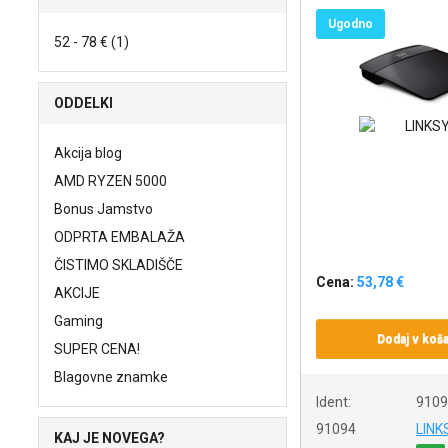
Ugodno
52 - 78 € (1)
ODDELKI
Akcija blog
AMD RYZEN 5000
Bonus Jamstvo
ODPRTA EMBALAŽA
ČISTIMO SKLADIŠČE
Cena:
53,78 €
AKCIJE
Gaming
Dodaj v koša
SUPER CENA!
Blagovne znamke
Ident:
9109
91094
LINK
KAJ JE NOVEGA?