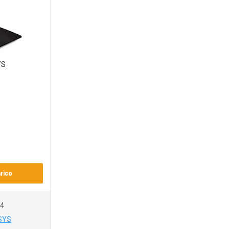
rico
4
SYS