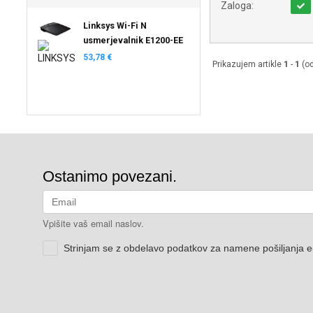
Zaloga:
Linksys Wi-Fi N
usmerjevalnik E1200-EE
53,78 €
Prikazujem artikle
1
-
1
(o