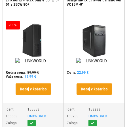
Linkworld M-ATX ohišje LC1217-
Ohišje mATX Linkworld minitower
01 z 250W 80+
VC15M-01
-11%
Redna cena:
89,99 €
Cena:
22,99 €
Vaša cena:
79,99 €
Dodaj v košarico
Dodaj v košarico
Ident:
155558
Ident:
153233
155558
LINKWORLD
153233
LINKWORLD
Zaloga:
Zaloga: