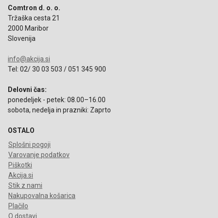
Comtron d. o. o.
Tržaška cesta 21
2000 Maribor
Slovenija
info@akcija.si
Tel: 02/ 30 03 503 / 051 345 900
Delovni čas:
ponedeljek - petek: 08.00–16.00
sobota, nedelja in prazniki: Zaprto
OSTALO
Splošni pogoji
Varovanje podatkov
Piškotki
Akcija.si
Stik z nami
Nakupovalna košarica
Plačilo
O dostavi