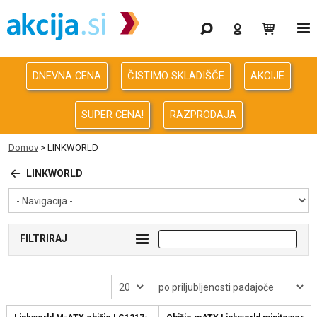
Gaming
Odprodaja
DNEVNA CENA
ČISTIMO SKLADIŠČE
AKCIJE
Računalništvo
SUPER CENA!
RAZPRODAJA
Računalništvo za podjetja
Domov
>
LINKWORLD
Avdio Video Foto
LINKWORLD
Energija
FILTRIRAJ
Oprema za pisarno in dom
Telefonija