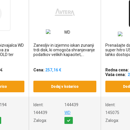
oizvajalca WD
Zanesljiv in izjemno iskan zunanji
Prenašajte da
va za
trdi disk, ki omogoča shranjevanje
super hitro 
GOLD ter
podatkov velikih kapacitet,...
lahko dostopa
 €
Cena:
257,16 €
Redna cena:
Vaša cena:
2
rico
Dodaj v košarico
Doda
194
Ident:
144439
Ident:
144439
WD
145075
Zaloga:
Zaloga: