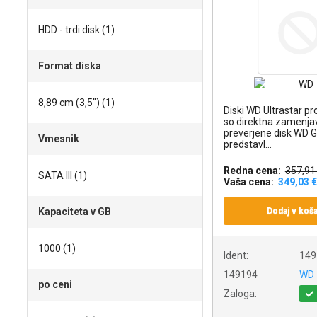
HDD - trdi disk (1)
Format diska
8,89 cm (3,5") (1)
Diski WD Ultrastar pr
so direktna zamenja
preverjene disk WD 
Vmesnik
predstavl...
Redna cena:
357,91
SATA III (1)
Vaša cena:
349,03 €
Kapaciteta v GB
Dodaj v koša
1000 (1)
Ident:
149
149194
WD
po ceni
Zaloga: