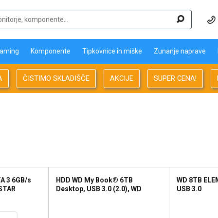
aming
Komponente
Tipkovnice in miške
Zunanje naprave
A
ČISTIMO SKLADIŠČE
AKCIJE
SUPER CENA!
A 3 6GB/s
HDD WD My Book® 6TB
WD 8TB ELE
STAR
Desktop, USB 3.0 (2.0), WD
USB 3.0