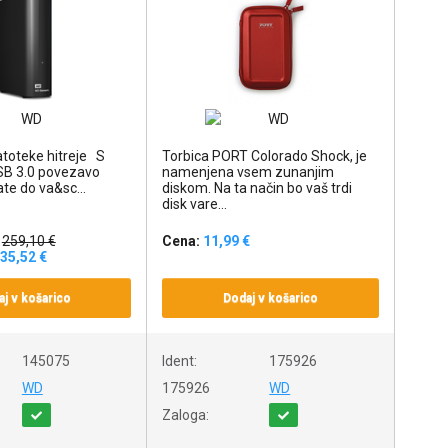
toteke hitreje S
Torbica PORT Colorado Shock, je
USB 3.0 povezavo
namenjena vsem zunanjim
te do va&sc...
diskom. Na ta način bo vaš trdi
disk vare...
259,10 €
Cena:
11,99 €
35,52 €
j v košarico
Dodaj v košarico
145075
Ident:
175926
WD
175926
WD
Zaloga: