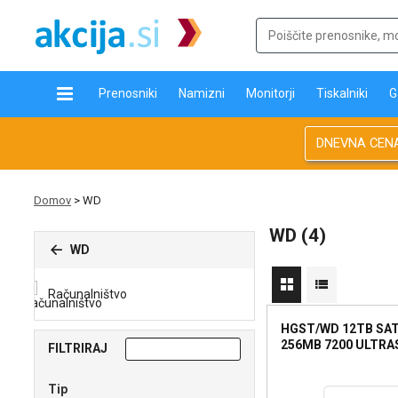
Prenosniki
Namizni
Monitorji
Tiskalniki
G
DNEVNA CEN
Domov
>
WD
WD (4)
WD
Računalništvo
HGST/WD 12TB SAT
256MB 7200 ULTRA
FILTRIRAJ
Tip