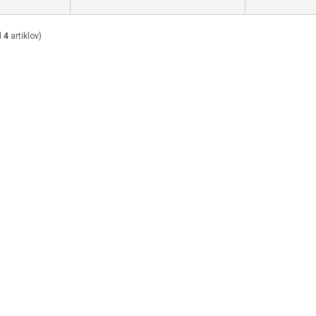
d
4
artiklov)