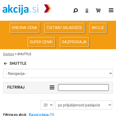
Gaming
Odprodaja
DNEVNA CENA
ČISTIMO SKLADIŠČE
AKCIJE
Računalništvo
SUPER CENA!
RAZPRODAJA
Računalništvo za podjetja
Domov
>
SHUTTLE
Avdio Video Foto
SHUTTLE
Energija
FILTRIRAJ
Oprema za pisarno in dom
Telefonija
Razprodaja (1)
Filtriraj po akciji