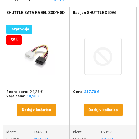
SHUTTLE SATA KABEL SSD/HDD
Rabljen SHUTTLE X50V6
Razprodaja
-55%
Redna cena:
24,28 €
Cena:
347,70 €
Vaša cena:
10,93 €
Dodaj v košarico
Dodaj v košarico
Ident:
156258
Ident:
153269