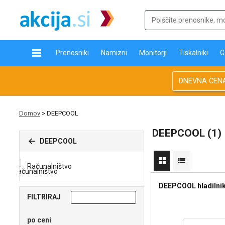
Prenosniki
Namizni
Monitorji
Tiskalniki
G
DNEVNA CEN
Domov
>
DEEPCOOL
DEEPCOOL (1)
DEEPCOOL
Računalništvo
DEEPCOOL hladilni
FILTRIRAJ
po ceni