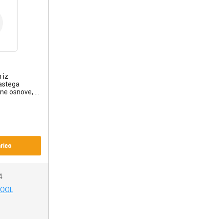
 iz
jastega
ne osnove, ...
rico
4
COOL