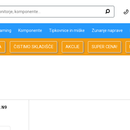
aming
Komponente
Tipkovnice in miške
Zunanje naprave
A
ČISTIMO SKLADIŠČE
AKCIJE
SUPER CENA!
k N9