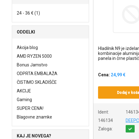
24 - 36 € (1)
ODDELKI
Akcija blog
Hladilnik N9 je izdelan
kombinacije alumini
AMD RYZEN 5000
panela in črne plastič
Bonus Jamstvo
ODPRTA EMBALAŽA
Cena:
24,99 €
ČISTIMO SKLADIŠČE
AKCIJE
Dodaj v koša
Gaming
SUPER CENA!
Ident:
14613
Blagovne znamke
146134
DEEP
Zaloga:
KAJ JE NOVEGA?