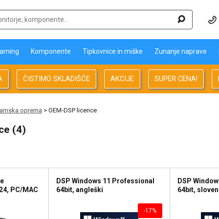
aming
Komponente
Tipkovnice in miške
Zunanje naprave
A
ČISTIMO SKLADIŠČE
AKCIJE
SUPER CENA!
ramska oprema
> OEM-DSP licence
ce (4)
ce
DSP Windows 11 Professional
DSP Windows
24, PC/MAC
64bit, angleški
64bit, sloven
-17%