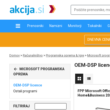
Prenosniki
Namizni
Monitorji
Tiskalniki
G
DNEVNA CEN
Domov
>
Računalništvo
>
Programska oprema & Igre
>
Microsoft prog
OEM-DSP licen
MICROSOFT PROGRAMSKA
OPREMA
OEM-DSP licence
FPP Microsoft Offi
Ostali programi
Home&Business 20
FILTRIRAJ