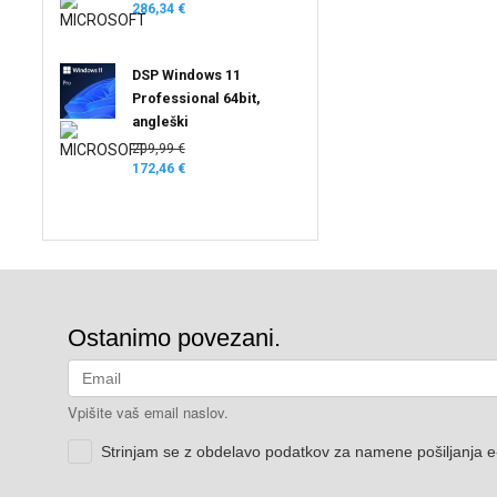
286,34 €
DSP Windows 11
Professional 64bit,
angleški
209,99 €
172,46 €