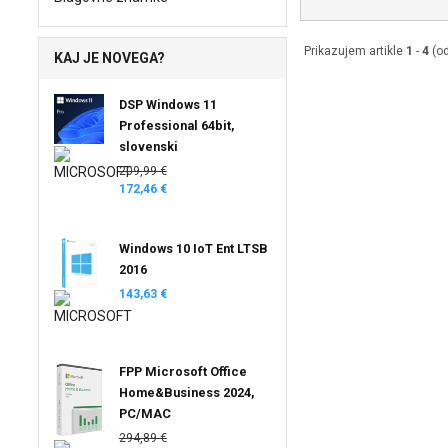
Prikazujem artikle
1
-
4
(o
KAJ JE NOVEGA?
DSP Windows 11
Professional 64bit,
slovenski
209,99 €
172,46 €
Windows 10 IoT Ent LTSB
2016
143,63 €
FPP Microsoft Office
Home&Business 2024,
PC/MAC
294,89 €