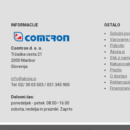
INFORMACIJE
OSTALO
Splošni pog
Varovanje
Piškotki
Comtron d. o. o.
Akcija.si
Tržaška cesta 21
Stik z nam
2000 Maribor
Nakupovaln
Slovenija
Plačilo
O dostavi
info@akcija.si
Reklamacije
Tel: 02/ 30 03 503 / 051 345 900
Financiran
Delovni čas:
ponedeljek - petek: 08.00–16.00
sobota, nedelja in prazniki: Zaprto