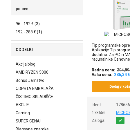
po ceni
96 - 192 € (3)
192 - 288 € (1)
Tip programske opr
ODDELKI
Aplikacije Tip prog
dodatno: Za PC in M
računalnike Osnovne.
Akcija blog
Redna cena:
294,89
AMD RYZEN 5000
Vaša cena:
286,34 €
Bonus Jamstvo
Dodaj v koša
ODPRTA EMBALAŽA
ČISTIMO SKLADIŠČE
AKCIJE
Ident:
178656
178656
MICRO
Gaming
Zaloga:
SUPER CENA!
Blagovne znamke