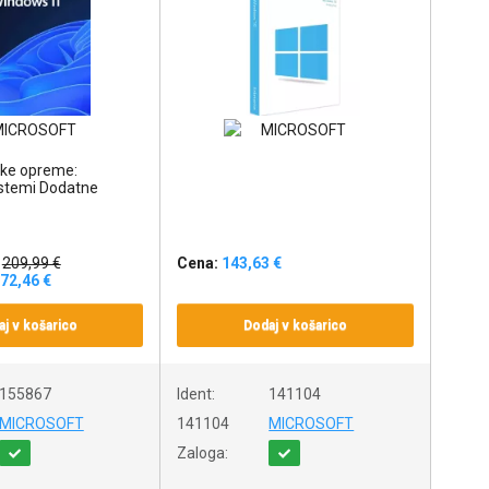
ke opreme:
istemi Dodatne
209,99 €
Cena:
143,63 €
72,46 €
j v košarico
Dodaj v košarico
155867
Ident:
141104
MICROSOFT
141104
MICROSOFT
Zaloga: