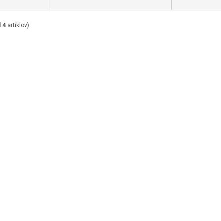
d
4
artiklov)