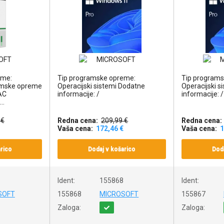
eme:
Tip programske opreme:
Tip programs
ramske opreme
Operacijski sistemi Dodatne
Operacijski s
AC
informacije: /
informacije: /
..
 €
Redna cena:
209,99 €
Redna cena:
Vaša cena:
172,46 €
Vaša cena:
1
rico
Dodaj v košarico
Doda
Ident:
155868
Ident:
SOFT
155868
MICROSOFT
155867
Zaloga:
Zaloga: