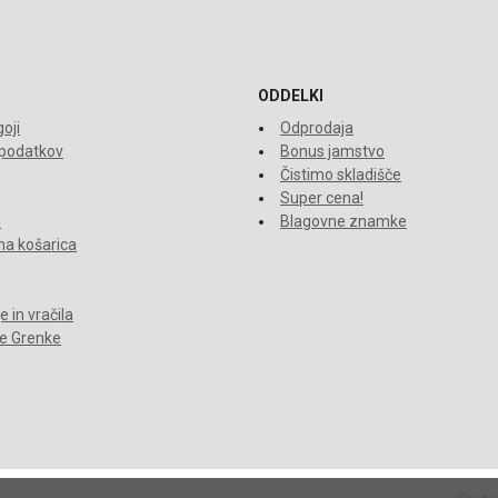
ODDELKI
oji
Odprodaja
 podatkov
Bonus jamstvo
Čistimo skladišče
Super cena!
i
Blagovne znamke
a košarica
 in vračila
je Grenke