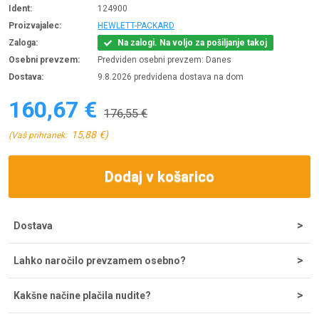
Ident:
124900
Proizvajalec:
HEWLETT-PACKARD
Zaloga:
Na zalogi. Na voljo za pošiljanje takoj
Osebni prevzem:
Predviden osebni prevzem: Danes
Dostava:
9.8.2026 predvidena dostava na dom
160,67 €
176,55 €
15,88 €)
(Vaš prihranek:
Dodaj v košarico
Dostava
Strošek dostave za nakupe do 200 € znaša 5,55 €, nad tem
Lahko naročilo prevzamem osebno?
zneskom je dostava brezplačna. Ob potrditvi odpreme iz
skladišča lahko dostavo pričakujete v 1-2 dneh, najpogosteje
Naročila lahko prevzamete osebno na sedežu podjetja
pa že naslednji dan.
Kakšne načine plačila nudite?
Comtron, d.o.o. na Tržaški cesti 21, 2000 Maribor. Prevzemno
mesto je odprto od ponedeljka do petka od 8 do 16 ure. V