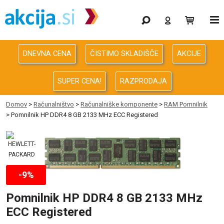
Gaming
Odprodaja
DNEVNA CENA
ČISTIMO SKLADIŠČE
AKCIJE
Računalništvo
SUPER CENA!
RAZPRODAJA
Računalništvo za podjetja
Domov
>
Računalništvo
>
Računalniške komponente
>
RAM Pomnilnik
> Pomnilnik HP DDR4 8 GB 2133 MHz ECC Registered
Avdio Video Foto
Energija
Oprema za pisarno in dom
-9%
Pomnilnik HP DDR4 8 GB 2133 MHz
Telefonija
ECC Registered