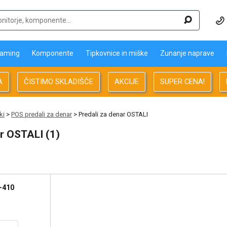
aming
Komponente
Tipkovnice in miške
Zunanje naprave
A
ČISTIMO SKLADIŠČE
AKCIJE
SUPER CENA!
ki
>
POS predali za denar
> Predali za denar OSTALI
ar OSTALI (1)
-410