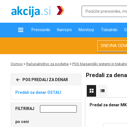
Prenosniki
Namizni
Monitorji
Tiskalniki
G
DNEVNA CEN
Domov
>
Računalništvo za podjetja
>
POS blagajniški sistemi in tiskalni
Predali za den
POS PREDALI ZA DENAR
Predali za denar OSTALI
Predal za denar MK
FILTRIRAJ
po ceni