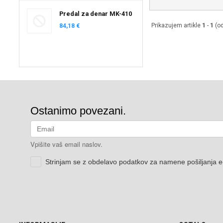
Predal za denar MK-410
Prikazujem artikle
1
-
1
(o
84,18 €