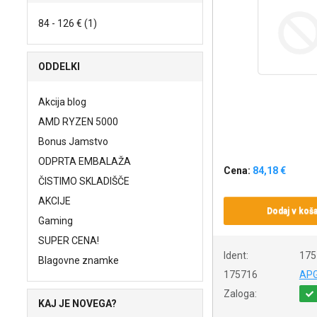
84 - 126 € (1)
ODDELKI
Akcija blog
AMD RYZEN 5000
Bonus Jamstvo
ODPRTA EMBALAŽA
Cena:
84,18 €
ČISTIMO SKLADIŠČE
AKCIJE
Dodaj v koša
Gaming
SUPER CENA!
Ident:
175
Blagovne znamke
175716
AP
Zaloga:
KAJ JE NOVEGA?