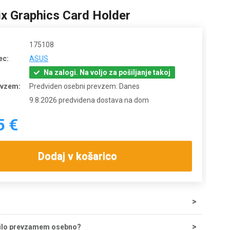
ix Graphics Card Holder
175108
ec:
ASUS
Na zalogi. Na voljo za pošiljanje takoj
evzem:
Predviden osebni prevzem: Danes
9.8.2026 predvidena dostava na dom
5 €
Dodaj v košarico
tave za nakupe do 200 € znaša 5,55 €, nad tem zneskom je
ilo prevzamem osebno?
zplačna. Ob potrditvi odpreme iz skladišča lahko dostavo