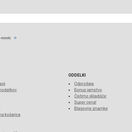
ODDELKI
oji
Odprodaja
 podatkov
Bonus jamstvo
Čistimo skladišče
Super cena!
i
Blagovne znamke
a košarica