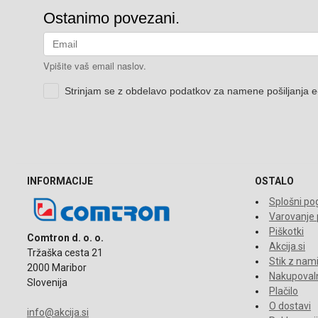
INFORMACIJE
OSTALO
Splošni pog
Varovanje
Piškotki
Comtron d. o. o.
Akcija.si
Tržaška cesta 21
Stik z nam
2000 Maribor
Nakupovaln
Slovenija
Plačilo
O dostavi
info@akcija.si