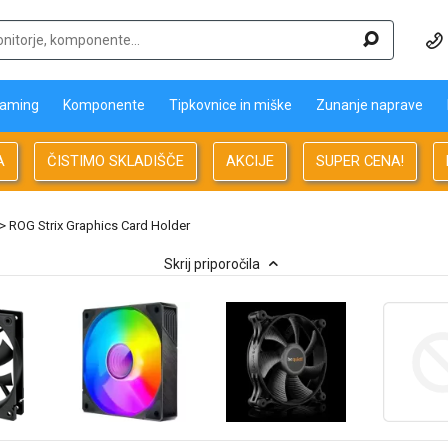
aming
Komponente
Tipkovnice in miške
Zunanje naprave
A
ČISTIMO SKLADIŠČE
AKCIJE
SUPER CENA!
> ROG Strix Graphics Card Holder
Skrij priporočila