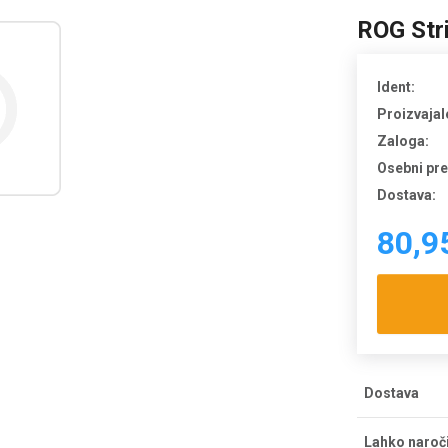
ROG Str
Ident:
Proizvajal
Zaloga:
Osebni pr
Dostava:
80,9
Dostava
Strošek dos
Lahko naroč
dostava bre