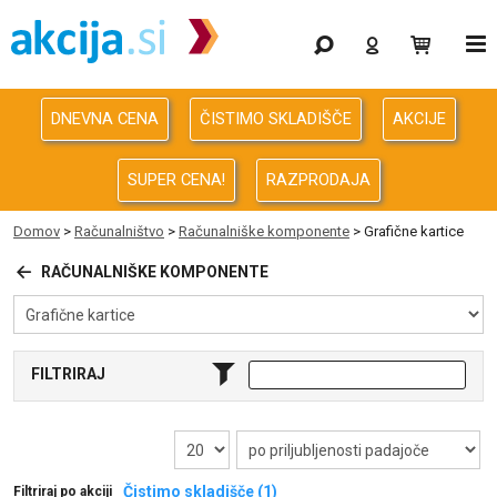
Gaming
Odprodaja
DNEVNA CENA
ČISTIMO SKLADIŠČE
AKCIJE
Računalništvo
SUPER CENA!
RAZPRODAJA
Računalništvo za podjetja
Domov
>
Računalništvo
>
Računalniške komponente
> Grafične kartice
Avdio Video Foto
RAČUNALNIŠKE KOMPONENTE
Energija
FILTRIRAJ
Oprema za pisarno in dom
Telefonija
Čistimo skladišče (1)
Filtriraj po akciji