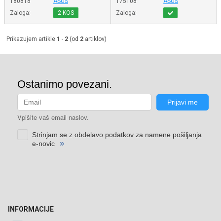
180818
ASUS
175108
ASUS
Zaloga:
2 KOS
Zaloga:
Prikazujem artikle
1
-
2
(od
2
artiklov)
INFORMACIJE