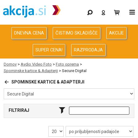
Gaming
Odprodaja
DNEVNA CENA
ČISTIMO SKLADIŠČE
AKCIJE
Računalništvo
SUPER CENA!
RAZPRODAJA
Računalništvo za podjetja
Domov
>
Avdio Video Foto
>
Foto oprema
>
Spominske kartice & Adapterji
> Secure Digital
Avdio Video Foto
SPOMINSKE KARTICE & ADAPTERJI
Energija
Oprema za pisarno in dom
FILTRIRAJ
Telefonija