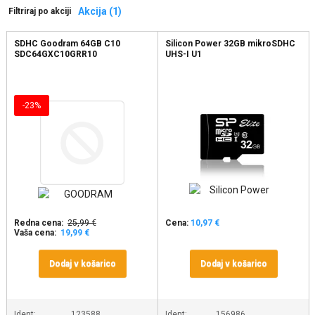
Akcija (1)
Filtriraj po akciji
SDHC Goodram 64GB C10
Silicon Power 32GB mikroSDHC
SDC64GXC10GRR10
UHS-I U1
-23%
Redna cena:
25,99 €
Cena:
10,97 €
Vaša cena:
19,99 €
Dodaj v košarico
Dodaj v košarico
Ident:
123588
Ident:
156986