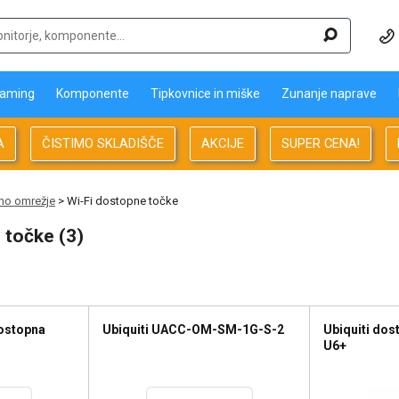
aming
Komponente
Tipkovnice in miške
Zunanje naprave
A
ČISTIMO SKLADIŠČE
AKCIJE
SUPER CENA!
no omrežje
> Wi-Fi dostopne točke
 točke (3)
ostopna
Ubiquiti UACC-OM-SM-1G-S-2
Ubiquiti dos
U6+