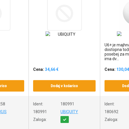
U6+ je majhn
dostopna toč
posebej za m
ima dv...
Cena:
34,66 €
Cena:
130,04
rico
Dodaj v košarico
Doda
258
Ident:
180991
Ident:
KUS
180991
UBIQUITY
180692
Zaloga:
Zaloga: