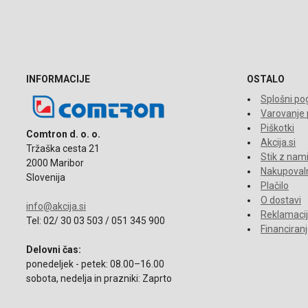
INFORMACIJE
OSTALO
Splošni pog
Varovanje
Piškotki
Comtron d. o. o.
Akcija.si
Tržaška cesta 21
Stik z nam
2000 Maribor
Nakupovaln
Slovenija
Plačilo
O dostavi
info@akcija.si
Reklamacije
Tel: 02/ 30 03 503 / 051 345 900
Financiran
Delovni čas:
ponedeljek - petek: 08.00–16.00
sobota, nedelja in prazniki: Zaprto