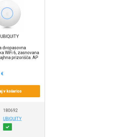
a dvopasovna
ka WiFi 6, zasnovana
ajhna prizorišča. AP
 €
j v košarico
180692
UBIQUITY