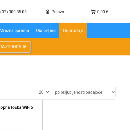
(02) 300 35 03
Prijava
0,00 €
Mrežna oprema
Obnovljeno
Odprodaja
RAZPRODAJA
topna točka WiFi6