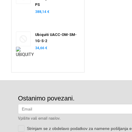
PS
388,14 €
Ubiquiti UACC-OM-SM-
1G-S-2
34,66 €