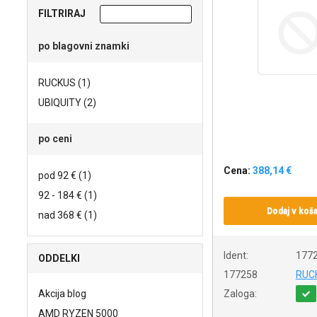
FILTRIRAJ
po blagovni znamki
RUCKUS (1)
UBIQUITY (2)
po ceni
Cena:
388,14 €
pod 92 € (1)
92 - 184 € (1)
Dodaj v koša
nad 368 € (1)
Ident:
177
ODDELKI
177258
RUC
Akcija blog
Zaloga:
AMD RYZEN 5000