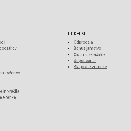
ODDELKI
oji
Odprodaja
 podatkov
Bonus jamstvo
Čistimo skladišče
Super cena!
i
Blagovne znamke
a košarica
 in vračila
je Grenke