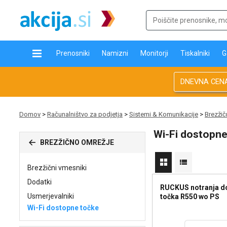
Prenosniki
Namizni
Monitorji
Tiskalniki
G
DNEVNA CEN
Domov
>
Računalništvo za podjetja
>
Sistemi & Komunikacije
>
Brezžič
Wi-Fi dostopne
BREZŽIČNO OMREŽJE
Brezžični vmesniki
Dodatki
RUCKUS notranja d
Usmerjevalniki
točka R550 wo PS
Wi-Fi dostopne točke