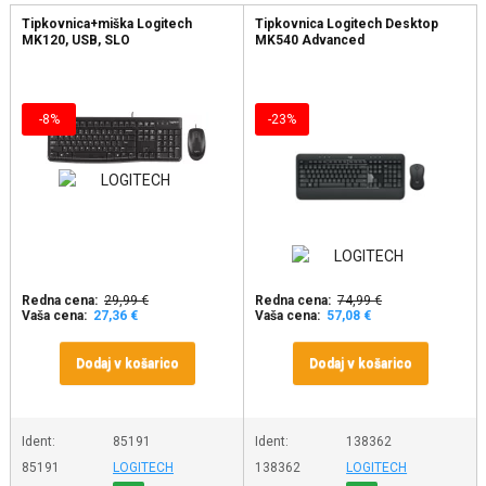
Tipkovnica+miška Logitech
Tipkovnica Logitech Desktop
MK120, USB, SLO
MK540 Advanced
-8%
-23%
Redna cena:
29,99 €
Redna cena:
74,99 €
Vaša cena:
27,36 €
Vaša cena:
57,08 €
Dodaj v košarico
Dodaj v košarico
Ident:
85191
Ident:
138362
85191
LOGITECH
138362
LOGITECH