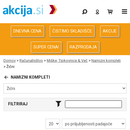
Gaming
Odprodaja
DNEVNA CENA
ČISTIMO SKLADIŠČE
AKCIJE
Računalništvo
SUPER CENA!
RAZPRODAJA
Računalništvo za podjetja
Domov
>
Računalništvo
>
Miške, Tipkovnice & Več
>
Namizni kompleti
> Žični
Avdio Video Foto
NAMIZNI KOMPLETI
Energija
Oprema za pisarno in dom
FILTRIRAJ
Telefonija