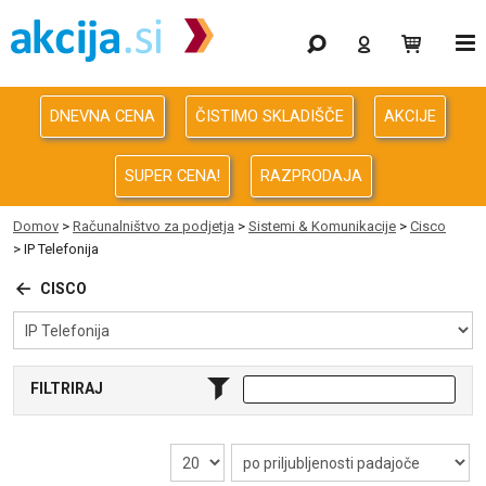
Gaming
Odprodaja
DNEVNA CENA
ČISTIMO SKLADIŠČE
AKCIJE
Računalništvo
SUPER CENA!
RAZPRODAJA
Računalništvo za podjetja
Domov
>
Računalništvo za podjetja
>
Sistemi & Komunikacije
>
Cisco
> IP Telefonija
Avdio Video Foto
CISCO
Energija
Oprema za pisarno in dom
FILTRIRAJ
Telefonija