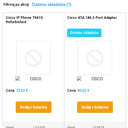
Čistimo skladišče (1)
Filtriraj po akciji
Cisco IP Phone 7941G
Cisco ATA 186 2-Port Adapter
Refurbished
Čistimo skladišče
Cena:
73,93 €
Cena:
85,02 €
Dodaj v košarico
Dodaj v košarico
Ident:
153430
Ident:
134979