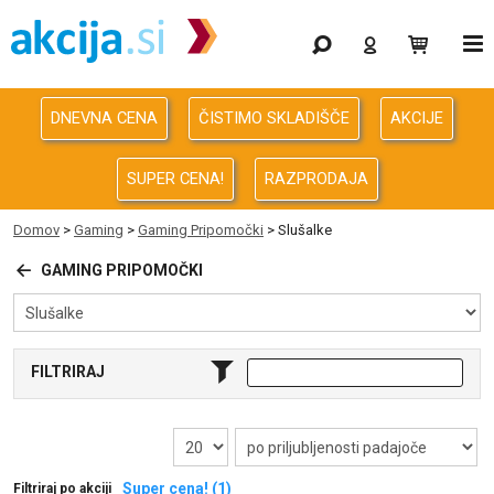
Gaming
Odprodaja
DNEVNA CENA
ČISTIMO SKLADIŠČE
AKCIJE
Računalništvo
SUPER CENA!
RAZPRODAJA
Računalništvo za podjetja
Domov
>
Gaming
>
Gaming Pripomočki
> Slušalke
Avdio Video Foto
GAMING PRIPOMOČKI
Energija
FILTRIRAJ
Oprema za pisarno in dom
Telefonija
Super cena! (1)
Filtriraj po akciji