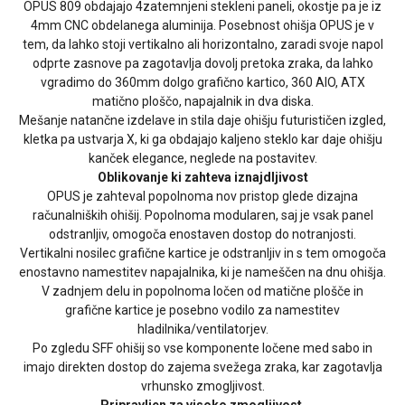
OPUS 809 obdajajo 4zatemnjeni stekleni paneli, okostje pa je iz
4mm CNC obdelanega aluminija. Posebnost ohišja OPUS je v
tem, da lahko stoji vertikalno ali horizontalno, zaradi svoje napol
odprte zasnove pa zagotavlja dovolj pretoka zraka, da lahko
vgradimo do 360mm dolgo grafično kartico, 360 AIO, ATX
matično ploščo, napajalnik in dva diska.
Mešanje natančne izdelave in stila daje ohišju futurističen izgled,
kletka pa ustvarja X, ki ga obdajajo kaljeno steklo kar daje ohišju
kanček elegance, neglede na postavitev.
Oblikovanje ki zahteva iznajdljivost
OPUS je zahteval popolnoma nov pristop glede dizajna
računalniških ohišij. Popolnoma modularen, saj je vsak panel
odstranljiv, omogoča enostaven dostop do notranjosti.
Vertikalni nosilec grafične kartice je odstranljiv in s tem omogoča
enostavno namestitev napajalnika, ki je nameščen na dnu ohišja.
V zadnjem delu in popolnoma ločen od matične plošče in
grafične kartice je posebno vodilo za namestitev
hladilnika/ventilatorjev.
Po zgledu SFF ohišij so vse komponente ločene med sabo in
imajo direkten dostop do zajema svežega zraka, kar zagotavlja
vrhunsko zmogljivost.