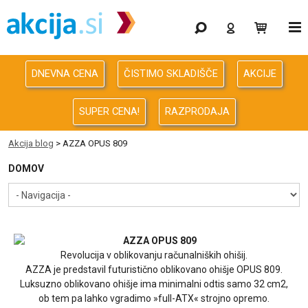
Gaming
Odprodaja
DNEVNA CENA
ČISTIMO SKLADIŠČE
AKCIJE
Računalništvo
SUPER CENA!
RAZPRODAJA
Računalništvo za podjetja
Akcija blog
> AZZA OPUS 809
Avdio Video Foto
DOMOV
Energija
Oprema za pisarno in dom
AZZA OPUS 809
Revolucija v oblikovanju računalniških ohišij.
AZZA je predstavil futuristično oblikovano ohišje OPUS 809.
Telefonija
Luksuzno oblikovano ohišje ima minimalni odtis samo 32 cm2,
ob tem pa lahko vgradimo »full-ATX« strojno opremo.