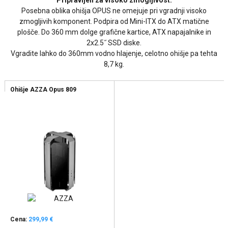
Pripravljen za visoko zmogljivost.
Posebna oblika ohišja OPUS ne omejuje pri vgradnji visoko
zmogljivih komponent. Podpira od Mini-ITX do ATX matične
plošče. Do 360 mm dolge grafične kartice, ATX napajalnike in
2x2.5˝ SSD diske.
Vgradite lahko do 360mm vodno hlajenje, celotno ohišje pa tehta
8,7 kg.
Ohišje AZZA Opus 809
Cena:
299,99 €