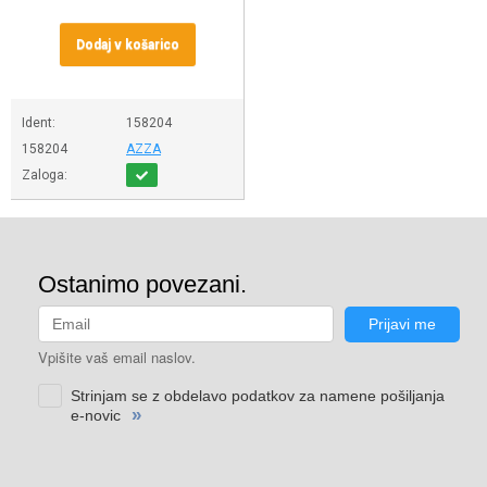
Dodaj v košarico
Ident:
158204
158204
AZZA
Zaloga: